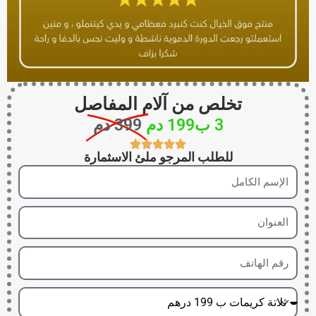
تخلص من آلام المفاصل
3 ب199 دم
399 دم
للطلب المرجو ملئ الاسثمارة